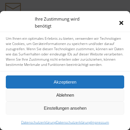
Ihre Zustimmung wird
benötigt
Ela Daum
Kronsforder Allee 29
Um Ihnen ein optimales Erlebnis zu bieten, verwenden wir Technologien
23560 Lübeck
wie Cookies, um Geräteinformationen zu speichern und/oder darauf
zuzugreifen. Wenn Sie diesen Technologien zustimmen, können wir Daten
wie das Surfverhalten oder eindeutige IDs auf dieser Website verarbeiten.
Wenn Sie Ihre Zustimmung nicht erteilen oder zurückziehen, können
bestimmte Merkmale und Funktionen beeinträchtigt werden.
Fon:
+49 (0)451 / 58 59 59 50
Akzeptieren
E-Mail:
mail@daum-leadership.de
Ablehnen
Einstellungen ansehen
Datenschutzerklärung
Datenschutzerklärung
Impressum